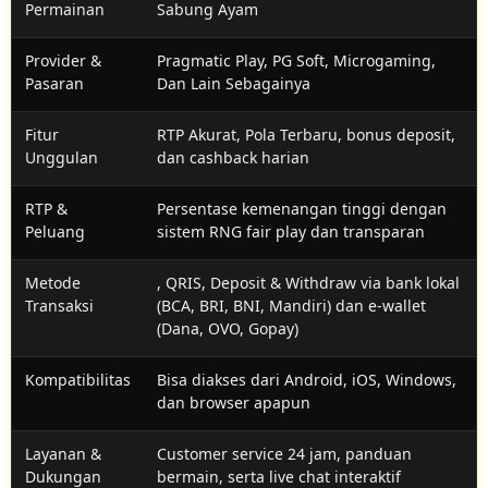
Permainan
Sabung Ayam
dan
cashback
menarik.
Provider &
Pragmatic Play, PG Soft, Microgaming,
Pasaran
Dan Lain Sebagainya
Member
Pilih
Fitur
RTP Akurat, Pola Terbaru, bonus deposit,
VIP
Unggulan
dan cashback harian
100.000
Rp
Dapatkan
RTP &
Persentase kemenangan tinggi dengan
layanan
Peluang
sistem RNG fair play dan transparan
prioritas,
bonus
Metode
, QRIS, Deposit & Withdraw via bank lokal
mingguan,
Transaksi
(BCA, BRI, BNI, Mandiri) dan e-wallet
prediksi
(Dana, OVO, Gopay)
eksklusif,
dan
Kompatibilitas
Bisa diakses dari Android, iOS, Windows,
support
dan browser apapun
khusus dari
tim
Layanan &
Customer service 24 jam, panduan
SUPER333.
Dukungan
bermain, serta live chat interaktif