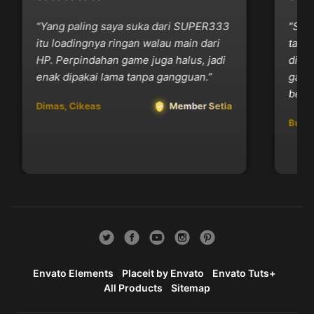
“Yang paling saya suka dari SUPER333
“Sudah
itu loadingnya ringan walau main dari
tapi d
HP. Perpindahan game juga halus, jadi
dipaha
enak dipakai lama tanpa gangguan.”
gameny
betah
Dimas, Cikeas
Member Setia
Budian
Envato Elements
Placeit by Envato
Envato Tuts+
All Products
Sitemap